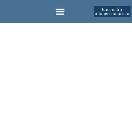
Encuentra
a tu psicoanalista
Sobre la SPM