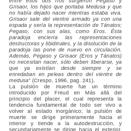
entre esos dos ríos surgieron Pegaso y
Grisaor, los hijos que portaba Medusa y que
no había dejado nacer mientras estaba viva.
Grisaor sale del vientre armado ya con una
espada y sería la representación de Tánatos;
Pegaso, con sus alas, como Eros. Ésta
paradoja encierra las representaciones
destructoras y libidinales, y la disolución de la
paradoja las pone de nuevo en circulación.
Además, Pegaso y Grisaor (Eros y Tánatos)
no necesitan nacer, sólo deben liberarse, ya
que ya existían desde siempre y se
enredaban en peleas dentro del vientre de
medusa
” (Crespo, 1996, pag. 241).
La pulsión de muerte fue un término
introducido por Freud en Más allá del
principio del placer, el cual representa la
tendencia fundamental de todo ser vivo a
volver al estado inorgánico; la pulsión de
muerte se dirige primeramente hacia el
interior y tiende a la autodestrucción, y
secundariamente se dirige hacia el exterior,