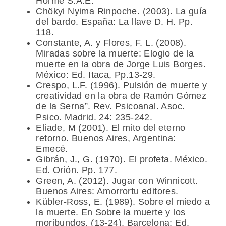
Hormé S.A.E.
Chökyi Nyima Rinpoche. (2003). La guía
del bardo. España: La llave D. H. Pp.
118.
Constante, A. y Flores, F. L. (2008).
Miradas sobre la muerte: Elogio de la
muerte en la obra de Jorge Luis Borges.
México: Ed. Itaca, Pp.13-29.
Crespo, L.F. (1996). Pulsión de muerte y
creatividad en la obra de Ramón Gómez
de la Serna”. Rev. Psicoanal. Asoc.
Psico. Madrid. 24: 235-242.
Eliade, M (2001). El mito del eterno
retorno. Buenos Aires, Argentina:
Emecé.
Gibrán, J., G. (1970). El profeta. México.
Ed. Orión. Pp. 177.
Green, A. (2012). Jugar con Winnicott.
Buenos Aires: Amorrortu editores.
Kübler-Ross, E. (1989). Sobre el miedo a
la muerte. En Sobre la muerte y los
moribundos. (13-24). Barcelona: Ed.