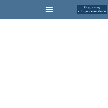
Encuentra
a tu psicoanalista
Sobre la SPM