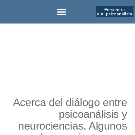
Encuentra
a tu psicoanalista
Sobre la SPM
Acerca del diálogo entre
psicoanálisis y
neurociencias. Algunos