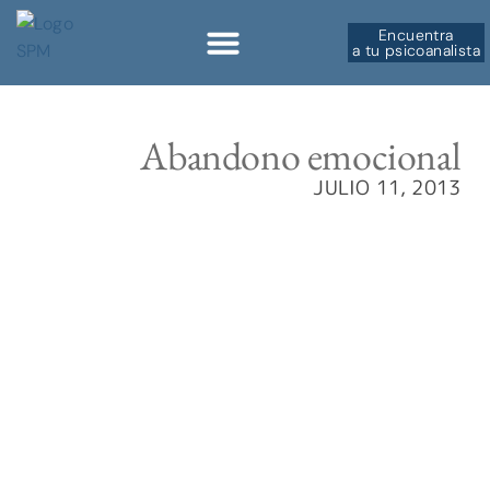
Encuentra
a tu psicoanalista
Sobre la SPM
Abandono emocional
JULIO 11, 2013