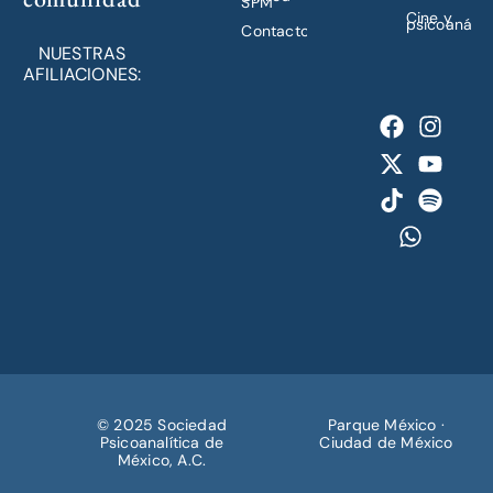
SPM
Cine y
psicoanálisi
Contacto
NUESTRAS
AFILIACIONES:
© 2025 Sociedad
Parque México ·
Psicoanalítica de
Ciudad de México
México, A.C.