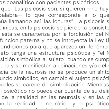
 psicoanalítico con pacientes psicóticos.
que “Las psicosis son, si quieren —no hay
a palabra— lo que corresponde a lo qu
núa llamando así, las locuras”. La psicosi
línicas, en la psicosis se pierde la consist
, esta se caracteriza por la forclusión del
 función paterna y no se introyecta la Ley (
condiciones para que aparezca un ¨fenómeno
jeto tenga una estructura psicótica y ¨el
sición simbólica al sujeto¨ cuando se cump
ena y se manifiestan alucinaciones y/o delir
encia de la neurosis no se produce un sín
ndo simbólico, en cambio el sujeto psicóti
cuales se carece de simbolización. Mientra
l psicótico no puede dar cuenta de su delir
 de la realidad en las neurosis y en las 
 la realidad el neurótico y el psicótico