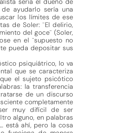
alista sería el dueño de
r de ayudarlo sería una
scar los límites de ese
as de Soler: ¨El delirio,
miento del goce¨ (Soler,
ose en el ¨supuesto no
nte pueda depositar sus
tico psiquiátrico, lo va
tal que se caracteriza
que el sujeto psicótico
labras: la transferencia
tratarse de un discurso
consciente completamente
er muy difícil de ser
ltro alguno, en palabras
… está ahí, pero la cosa
 no funciona de manera