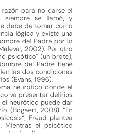
 razón para no darse el
e siempre se llamó, y
s se debe de tomar como
encia lógica y existe una
 Nombre del Padre por lo
Maleval, 2002). Por otro
 psicótico¨ (un brote),
 Nombre del Padre tiene
len las dos condiciones
ios (Evans, 1996).
toma neurótico donde el
co va presentar delirios
s el neurótico puede dar
io. (Bogaert, 2008). “En
psicosis”, Freud plantea
. Mientras el psicótico