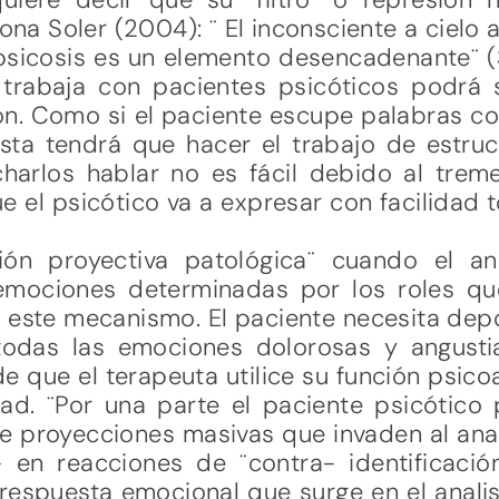
 Soler (2004): ¨ El inconsciente a cielo a
a psicosis es un elemento desencadenante¨ 
trabaja con pacientes psicóticos podrá s
ón. Como si el paciente escupe palabras c
ista tendrá que hacer el trabajo de estruc
harlos hablar no es fácil debido al tre
e el psicótico va a expresar con facilidad 
ción proyectiva patológica¨ cuando el a
emociones determinadas por los roles qu
e este mecanismo. El paciente necesita dep
todas las emociones dolorosas y angust
de que el terapeuta utilice su función psic
ad. ¨Por una parte el paciente psicótico 
e proyecciones masivas que invaden al ana
 en reacciones de ¨contra- identificación
 respuesta emocional que surge en el analist