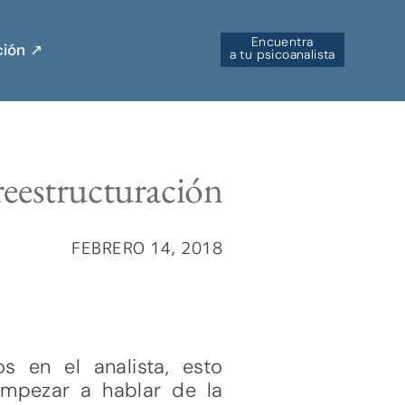
Encuentra
ión ↗︎
a tu psicoanalista
 reestructuración
FEBRERO 14, 2018
s en el analista, esto
empezar a hablar de la