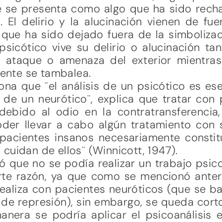
e se presenta como algo que ha sido rech
. El delirio y la alucinación vienen de f
o que ha sido dejado fuera de la simboliza
psicótico vive su delirio o alucinación t
 ataque o amenaza del exterior mientras
nte se tambalea.
ona que ¨el análisis de un psicótico es e
de un neurótico¨, explica que tratar con 
l debido al odio en la contratransferencia
oder llevar a cabo algún tratamiento con 
 pacientes insanos necesariamente const
cuidan de ellos¨ (Winnicott, 1947).
que no se podía realizar un trabajo psico
arte razón, ya que como se mencionó anter
ealiza con pacientes neuróticos (que se ba
e represión), sin embargo, se queda cort
anera se podría aplicar el psicoanálisis e