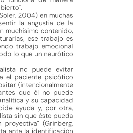
bierto¨.
(Soler, 2004) en muchas
entir la angustia de la
on muchísimo contenido,
turarlas, ese trabajo es
mendo trabajo emocional
todo lo que un neurótico
nalista no puede evitar
e el paciente psicótico
ositar (intencionalmente
iantes que él no puede
oanalítica y su capacidad
pide ayuda y, por otra,
lista sin que éste pueda
 proyectiva¨ (Grinberg,
a ante la identificación