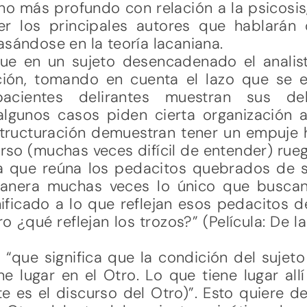
ho más profundo con relación a la psicosis,
er los principales autores que hablarán 
asándose en la teoría lacaniana.
que en un sujeto desencadenado el analis
ción, tomando en cuenta el lazo que se e
acientes delirantes muestran sus de
lgunos casos piden cierta organización a
tructuración demuestran tener un empuje h
rso (muchas veces difícil de entender) rue
ista que reúna los pedacitos quebrados de 
manera muchas veces lo único que buscan
nificado a lo que reflejan esos pedacitos
ro ¿qué reflejan los trozos?” (Película: De l
“que significa que la condición del sujeto
e lugar en el Otro. Lo que tiene lugar all
e es el discurso del Otro)”. Esto quiere de