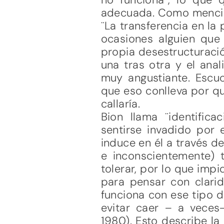
adecuada. Como menciona
¨La transferencia en l
ocasiones alguien que 
propia desestructuraci
una tras otra y el anal
muy angustiante. Escuc
que eso conlleva por qu
callaría.
Bion llama ¨identifica
sentirse invadido por 
induce en él a través d
e inconscientemente) 
tolerar, por lo que impi
para pensar con clarid
funciona con ese tipo d
evitar caer – a veces-
1980). Esto describe la