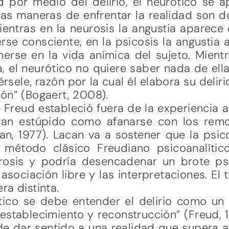
 por medio del delirio, el neurótico se a
as maneras de enfrentar la realidad son d
Mientras en la neurosis la angustia aparece
rse consciente, en la psicosis la angustia
erse en la vida anímica del sujeto. Mientr
a, el neurótico no quiere saber nada de ella
rsele, razón por la cual él elabora su delir
ón” (Bogaert, 2008).
 Freud estableció fuera de la experiencia a
s tan estúpido como afanarse con los rem
an, 1977). Lacan va a sostener que la psic
método clásico Freudiano psicoanalític
osis y podría desencadenar un brote psi
 asociación libre y las interpretaciones. El 
ra distinta.
tico se debe entender el delirio como un 
establecimiento y reconstrucción” (Freud, 19
de dar sentido a una realidad que supera a