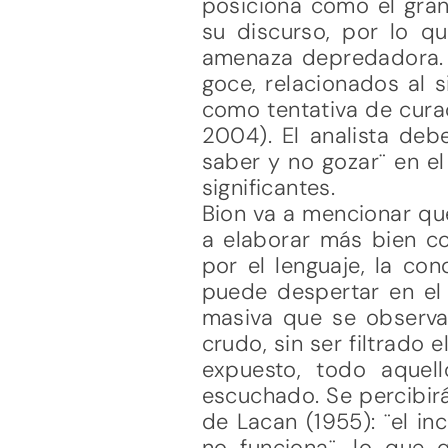
posiciona como el gran 
su discurso, por lo qu
amenaza depredadora. A
goce, relacionados al si
como tentativa de curac
2004). El analista de
saber y no gozar¨ en e
significantes.
Bion va a mencionar que
a elaborar más bien c
por el lenguaje, la co
puede despertar en el i
masiva que se observa 
crudo, sin ser filtrado
expuesto, todo aquel
escuchado. Se percibirá
de Lacan (1955): ¨el in
no funciona¨, lo que 