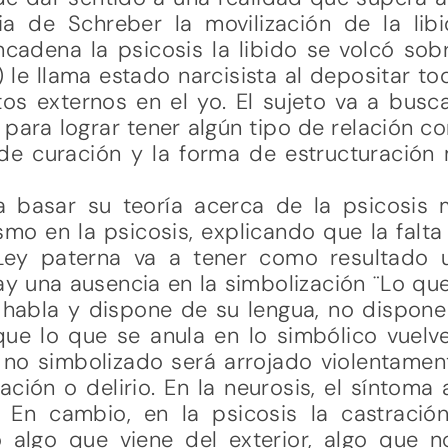
a de Schreber la movilización de la libi
dena la psicosis la libido se volcó sobre
 le llama estado narcisista al depositar t
os externos en el yo. El sujeto va a busc
r para lograr tener algún tipo de relación co
to de curación y la forma de estructuració
 basar su teoría acerca de la psicosis 
mo en la psicosis, explicando que la falta
Ley paterna va a tener como resultado 
ay una ausencia en la simbolización ¨Lo que
 habla y dispone de su lengua, no dispone 
ue lo que se anula en lo simbólico vuelve 
 no simbolizado será arrojado violentamen
ación o delirio. En la neurosis, el síntoma
. En cambio, en la psicosis la castraci
algo que viene del exterior, algo que no