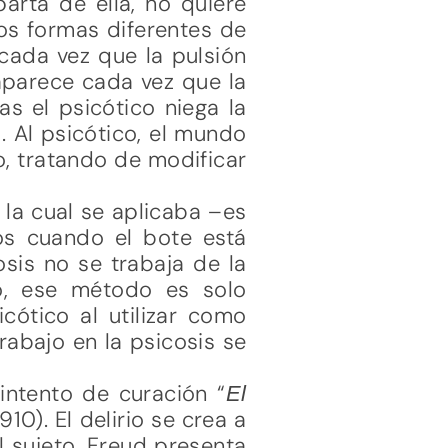
parta de ella, no quiere
os formas diferentes de
 cada vez que la pulsión
 aparece cada vez que la
as el psicótico niega la
. Al psicótico, el mundo
io, tratando de modificar
 la cual se aplicaba –es
os cuando el bote está
osis no se trabaja de la
o, ese método es solo
cótico al utilizar como
trabajo en la psicosis se
intento de curación “
El
10). El delirio se crea a
l sujeto. Freud presenta