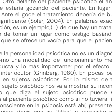
Otro delante del paciente psicótico el an
e estaría gozando del paciente. En luga
nte el goce el tratamiento debería de bu
gnificante (Soler, 2004). En palabras exact
ión, es un ejemplo,(…) de que hay un trata
be de tomar un lugar como testigo basánd
l que se ofrece un vacío para que el pacie
 la personalidad psicótica no es un diagnós
omo una modalidad de funcionamiento men
nducta y lo más importante; por el efecto 
nterlocutor (Grinberg, 1980). En pocas pa
en sujetos psicóticos. Por lo mismo de 
 el sujeto psicótico nos va a mostrar su in
lo que diga el sujeto psicótico puede s
 al paciente psicótico como si no tuviera fi
consciente en la psicosis está ahí, presente
quiere decir que su ¨filtro¨ o represión