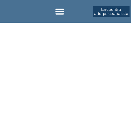
Encuentra
a tu psicoanalista
Sobre la SPM