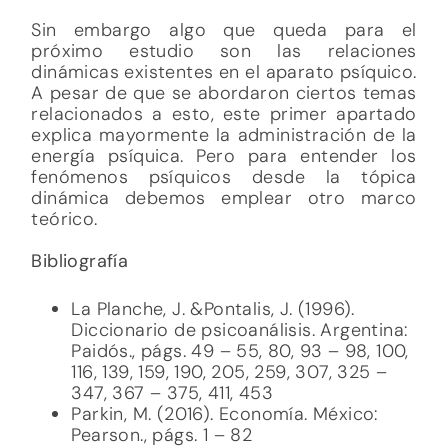
Parkin, M. (2016). Economía. México:
Pearson., págs. 1 – 82
Imagen: freeimages.com / Dora Mitsonia
El contenido de los artículos publicados en
este sitio son responsabilidad de sus
autores y no representan necesariamente la
postura de la Sociedad Psicoanalítica de
México. Las imágenes se utilizan solamente
de manera ilustrativa.
Comparte este artículo:
Facebook
Twitter
WhatsApp
Threads