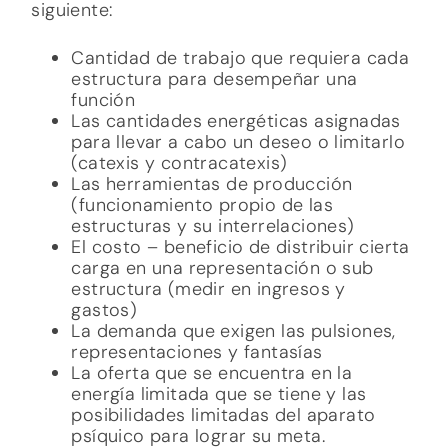
posibilidades limitadas del aparato
psíquico para lograr su meta.
Sin embargo algo que queda para el
próximo estudio son las relaciones
dinámicas existentes en el aparato psíquico.
A pesar de que se abordaron ciertos temas
relacionados a esto, este primer apartado
explica mayormente la administración de la
energía psíquica. Pero para entender los
fenómenos psíquicos desde la tópica
dinámica debemos emplear otro marco
teórico.
Bibliografía
La Planche, J. &Pontalis, J. (1996).
Diccionario de psicoanálisis. Argentina:
Paidós., págs. 49 – 55, 80, 93 – 98, 100,
116, 139, 159, 190, 205, 259, 307, 325 –
347, 367 – 375, 411, 453