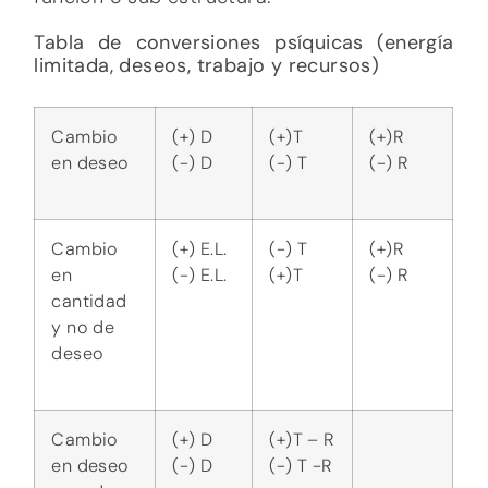
Cambio
(+) D
(+)T – R
en deseo
(-) D
(-) T -R
y no de
E.L.
Cambio
(+) E.L.
(-) T
(+)R
en E.L. y
(-) E.L.
(+)T
(-) R
no deseo
Disminuye
(-) D /
(-) T
(¿?) R
deseo
(+) E.L.
Aumenta
E.L.
Aumenta
(-) D /
(+)T
(¿?) R
deseo
(+) E.L.
Disminuye