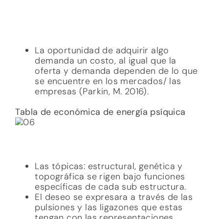
El deseo se expresara a través de las
pulsiones y las ligazones que estas
tengan con las representaciones.
Se cuenta con una energía limitada
(recursos y trabajo), la cual se
distribuye en las siguientes tópicas:
estructural, genética y topográfica. Es
por ello que cada sub estructura
funciona como un medio para generar
un fin.
Las tópicas económica y dinámica nos
permitirán ver las relaciones que hay
entre las pulsiones y las
representaciones. Esto dará paso al
funcionamiento psíquico que los
psicoanalistas buscan
Tabla de económicas de oferta, demanda,
precio y cantidad