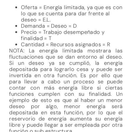
reservorio de energía aumenta su energía
libre y puede llegar a ser empleada por otra
función o sub estructura.
Tabla de conversiones psíquicas (energía
limitada, deseos, trabajo y recursos)
Cambio
(+) D
(+)T
(+)R
en deseo
(-) D
(-) T
(-) R
Cambio
(+) E.L.
(-) T
(+)R
en
(-) E.L.
(+)T
(-) R
cantidad
y no de
deseo