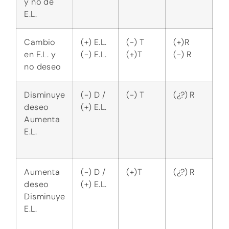
E.L.
Para comprender el tipo de deseo que se
tiene nos podemos apoyar en la pulsión,
pero esta sola no nos puede proporcionar
el funcionamiento total de la psique. Es por
ello que el estudio de la pulsión debe de
considerar las representaciones y las
fantasías que se tengan. Estas se verán
sustentadas en la t. estructural, t. genética y
la t. topográfica, ya que nos enlazan con las
estructuras y el desarrollo de estas. Sin
embargo no podemos olvidar que los
principios básicos del psicoanálisis serán
las bases de la administración de la energía.
La economía por el otro lado, nos permite
comprender la distribución y la circulación
de la energía psíquica, ya que al igual que en
la economía, el aparato psíquico tiene