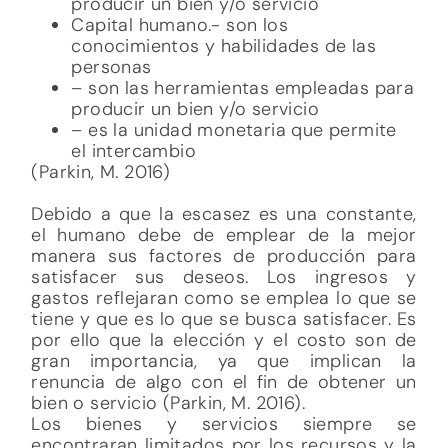
Debido a que la escasez es una constante,
el humano debe de emplear de la mejor
manera sus factores de producción para
satisfacer sus deseos. Los ingresos y
gastos reflejaran como se emplea lo que se
tiene y que es lo que se busca satisfacer. Es
por ello que la elección y el costo son de
gran importancia, ya que implican la
renuncia de algo con el fin de obtener un
bien o servicio (Parkin, M. 2016).
Los bienes y servicios siempre se
encontraran limitados por los recursos y la
tecnología que se tengan. Es por ello que la
frontera de posibilidades de producción,
nos permitirá saber el alcance de la
inversión y la producción de un bien y/o
servicio (Parkin, M. 2016). Gracias a este
último punto es que se puede obtener una
eficiencia de producción (beneficio) y
asignación (costo). Pero antes de continuar
es importante recordar que los deseos