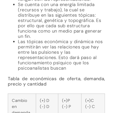
Cambio
(+) D
(+)P
(+)C
en
(-) D
(-) P
(-) C
demanda
Cambio
(+) O
(-) P
(+)C
en
(-) O
(+)P
(-) C
cantidad
y no de
demanda
Cambio
(+) D
(+)P –
en
(-) D
C
demanda
(-) P -C
y no de
oferta