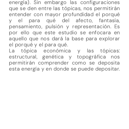
energía). Sin embargo las configuraciones
que se den entre las tópicas, nos permitirán
entender con mayor profundidad el porqué
y el para qué del afecto, fantasía,
pensamiento, pulsión y representación. Es
por ello que este estudio se enfocara en
aquello que nos dará la base para explorar
el porqué y el para qué.
La tópica económica y las tópicas:
estructural, genética y topográfica nos
permitirán comprender como se deposita
esta energía y en donde se puede depositar.
A continuación se presentara un cuerpo
teórico económico con el cual
posteriormente nos apoyaremos para
complementar la teoría psicoanalítica.
La economía es una ciencia social que se
encarga del estudio de las elecciones
humanas, las cuales darán frente a sus