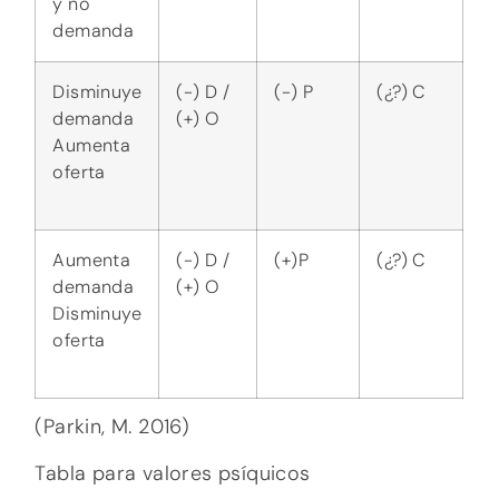
Tabla para valores psíquicos
Oferta = Energía limitada, ya que es con
lo que se cuenta para dar frente al
deseo = E.L.
Demanda = Deseo = D
Precio = Trabajo desempeñado y
finalidad = T
Cantidad = Recursos asignados = R
NOTA: La energía limitada mostrara las
fluctuaciones que se dan entorno al deseo.
Si un deseo ya se cumplió, la energía
depositada para lograrlo cesa y puede ser
invertida en otra función. Es por ello que
para llevar a cabo un proceso se puede
contar con más energía libre si ciertas
funciones cumplen con su finalidad. Un
ejemplo de esto es que al haber un menor
deseo por algo, menor energía será
depositada en esta función, por lo que el