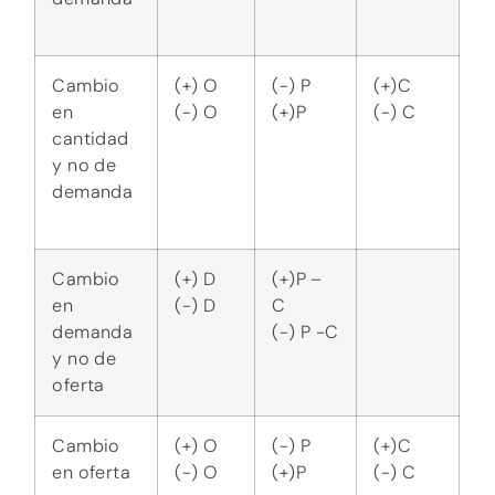
Cambio
(+) O
(-) P
(+)C
en oferta
(-) O
(+)P
(-) C
y no
demanda
Disminuye
(-) D /
(-) P
(¿?) C
demanda
(+) O
Aumenta
oferta
Aumenta
(-) D /
(+)P
(¿?) C
demanda
(+) O
Disminuye
oferta
(Parkin, M. 2016)