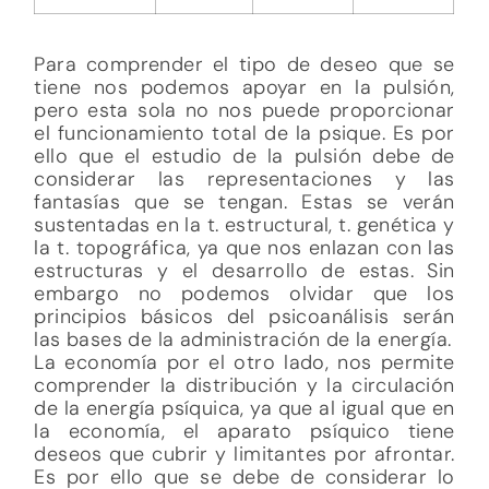
deseos que cubrir y limitantes por afrontar.
Es por ello que se debe de considerar lo
siguiente:
Cantidad de trabajo que requiera cada
estructura para desempeñar una
función
Las cantidades energéticas asignadas
para llevar a cabo un deseo o limitarlo
(catexis y contracatexis)
Las herramientas de producción
(funcionamiento propio de las
estructuras y su interrelaciones)
El costo – beneficio de distribuir cierta
carga en una representación o sub
estructura (medir en ingresos y
gastos)
La demanda que exigen las pulsiones,
representaciones y fantasías
La oferta que se encuentra en la
energía limitada que se tiene y las