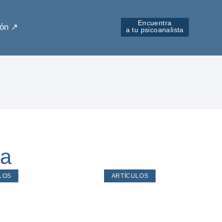
Encuentra
ón ↗︎
a tu psicoanalista
da
LOS
ARTÍCULOS