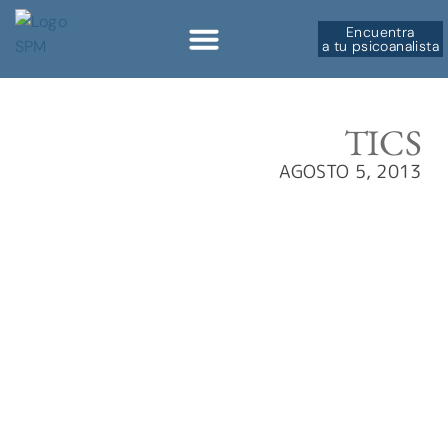
Encuentra
a tu psicoanalista
Sobre la SPM
TICS
AGOSTO 5, 2013