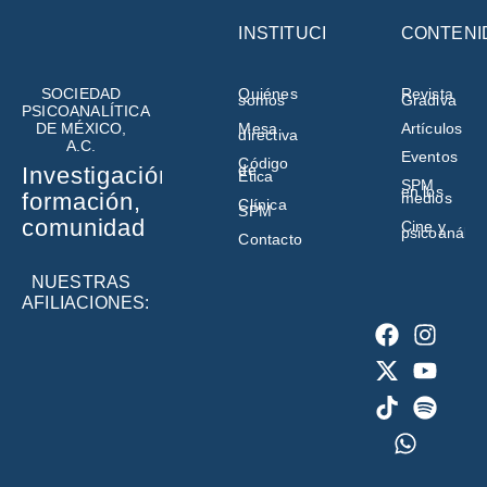
INSTITUCIÓN
CONTENI
SOCIEDAD
Quiénes
Revista
somos
Gradiva
PSICOANALÍTICA
DE MÉXICO,
Mesa
Artículos
directiva
A.C.
Eventos
Código
de
Investigación,
Ética
SPM
en los
formación,
medios
Clínica
SPM
comunidad
Cine y
psicoanálisi
Contacto
NUESTRAS
AFILIACIONES: