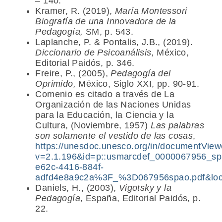
– 140.
Kramer, R. (2019),
María Montessori
Biografía de una Innovadora de la
Pedagogía,
SM, p. 543.
Laplanche, P. & Pontalis, J.B., (2019).
Diccionario de Psicoanálisis,
México,
Editorial Paidós, p. 346.
Freire, P., (2005),
Pedagogía del
Oprimido,
México, Siglo XXI, pp. 90-91.
Comenio es citado a través de La
Organización de las Naciones Unidas
para la Educación, la Ciencia y la
Cultura, (Noviembre, 1957)
Las palabras
son solamente el vestido de las cosas
,
https://unesdoc.unesco.org/in/documentView
v=2.1.196&id=p::usmarcdef_0000067956_spa
e62c-4416-884f-
adfd4e8a9c2a%3F_%3D067956spao.pdf&l
Daniels, H., (2003),
Vigotsky y la
Pedagogía
, España, Editorial Paidós, p.
22.