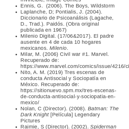
Ennis, G. (2006). The Boys, Wildstorm
Laplanche, D; Pontialis, J. (2004).
Diccionario de Psicoanálisis (Lagache,
D., Trad.). Paidós. (Obra original
publicada en 1967)
Milenio Digital. (17/06&2017). El padre
ausente en 4 de cada 10 hogares
mexicanos.
Milenio
.
Milar, M. (2006) Civil war #1. Marvel.
Recuperado de:
https://www.marvel.com/comics/issue/4216/c
Nito, A. M. (2019) Tres escenas de
conducta Antisocial y Sociopatía en
México. Recuperado de:
https://sitionuevo.spm.mx/tres-escenas-
de-conducta-antisocial-y-sociopatia-en-
mexico/
Nolan, C (Director). (2008).
Batman: The
Dark Knight
[Película] Legendary
Pictures
Raimie, S (Director). (2002).
Spiderman