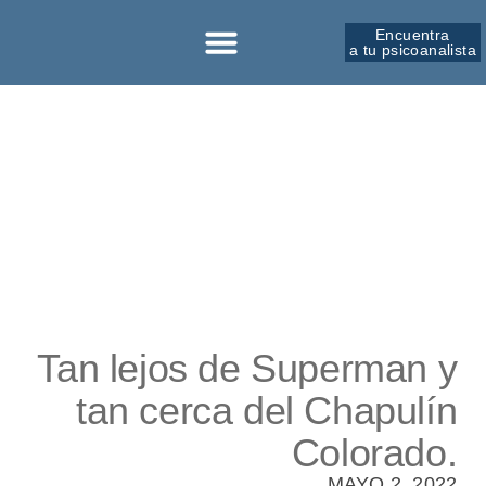
Encuentra
a tu psicoanalista
Sobre la SPM
Tan lejos de Superman y
tan cerca del Chapulín
Colorado.
MAYO 2, 2022