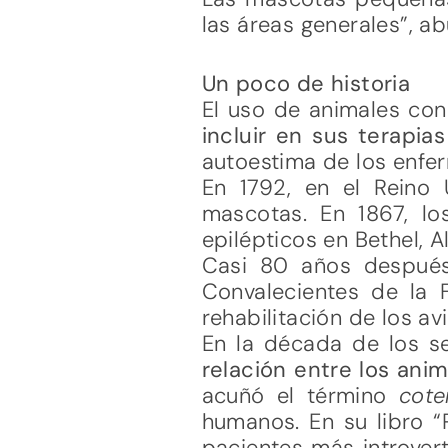
las áreas generales”, a
Un poco de historia
El uso de animales con
incluir en sus terapia
autoestima de los enfe
En 1792, en el Reino 
mascotas. En 1867, l
epilépticos en Bethel, A
Casi 80 años después
Convalecientes de la 
rehabilitación de los av
En la década de los s
relación entre los ani
acuñó el término
cote
humanos. En su libro “P
pacientes más introvert