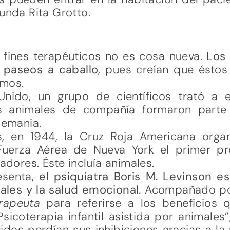
bunda Rita Grotto.
 fines terapéuticos no es cosa nueva.
Los 
s paseos a caballo
, pues creían que ésto
rmos.
Unido, un grupo de científicos trató a
os animales de compañía formaron parte
lemania.
, en 1944, la Cruz Roja Americana organ
Fuerza Aérea de Nueva York el primer p
iadores. Éste incluía animales.
esenta,
el psiquiatra Boris M. Levinson e
males y la salud emocional.
Acompañado por 
rapeuta
para referirse a los beneficios 
sicoterapia infantil asistida por animales
idos perdían sus inhibiciones gracias a l