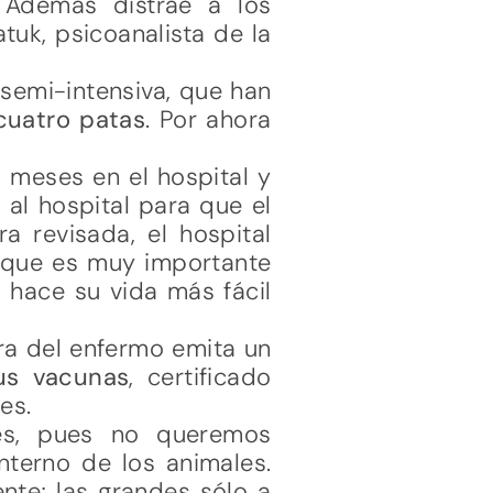
. Además distrae a los
uk, psicoanalista de la
 semi-intensiva, que han
cuatro patas
. Por ahora
 meses en el hospital y
 al hospital para que el
a revisada, el hospital
o que es muy importante
 hace su vida más fácil
ra del enfermo emita un
us vacunas
, certificado
es.
es, pues no queremos
nterno de los animales.
nte; las grandes sólo a