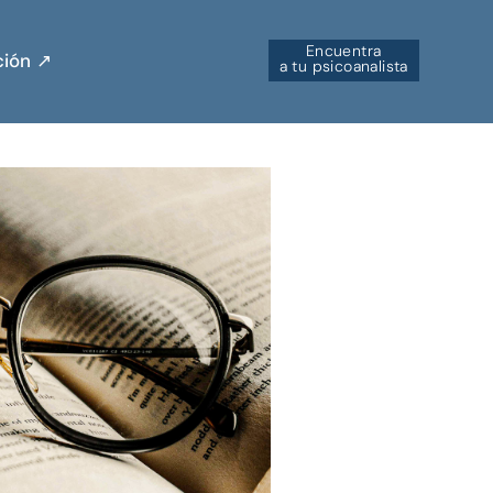
Encuentra
ión ↗︎
a tu psicoanalista