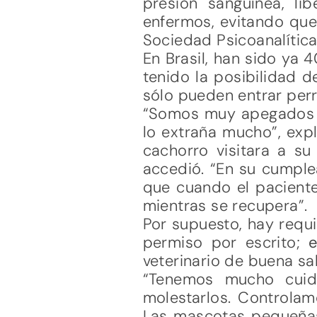
presión sanguínea, li
enfermos, evitando que
Sociedad Psicoanalític
En Brasil, han sido ya 
tenido la posibilidad 
sólo pueden entrar perr
“Somos muy apegados a 
lo extraña mucho”, expl
cachorro visitara a su
accedió. “En su cumple
que cuando el paciente
mientras se recupera”.
Por supuesto, hay requ
permiso por escrito;
veterinario de buena s
“Tenemos mucho cuid
molestarlos. Controlam
Las mascotas pequeñas 