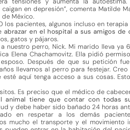
bera tensiones y aumenta la autoestima
 caigan en depresión”, comenta Matilde Mat
a de México.
40 los pacientes, algunos incluso en terapia
de
abrazar en el hospital a sus amigos de 
os, gatos y pájaros.
nuestro perro, Nick. Mi marido lleva ya 6
ica Elena Chachamovitz. Ella pidió permiso
 esposo. Después de que su petición fuer
años llevamos al perro para festejar. Cre
 esté aquí tenga acceso a sus cosas. Esto
isitos. Es preciso que el médico de cabece
el animal tiene que contar con todas s
alud y debe haber sido bañado 24 horas ant
ado en respetar a los demás pacient
os mucho el transporte y el movimiento i
pueden entrar en la habitación del pacie