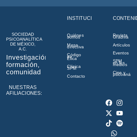
INSTITUCIÓN
CONTENI
SOCIEDAD
Quiénes
Revista
somos
Gradiva
PSICOANALÍTICA
DE MÉXICO,
Mesa
Artículos
directiva
A.C.
Eventos
Código
Investigación,
de
Ética
SPM
en los
formación,
medios
Clínica
SPM
comunidad
Cine y
psicoanálisi
Contacto
NUESTRAS
AFILIACIONES: