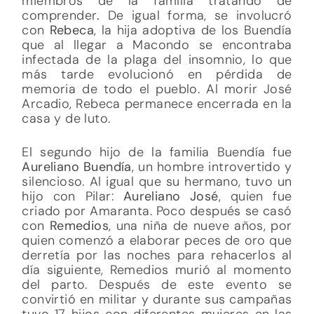
miembros de la familia tratando de
comprender
.
De igual forma, se involucró
con
Rebeca
, la hija adoptiva de los Buendía
que al llegar a Macondo se encontraba
infectada de la plaga del insomnio, lo que
más tarde evolucionó en pérdida de
memoria de todo el pueblo. Al morir José
Arcadio, Rebeca permanece encerrada en la
casa y de luto.
El segundo hijo de la familia Buendía fue
Aureliano Buendía
, un hombre introvertido y
silencioso. Al igual que su hermano, tuvo un
hijo con Pilar:
Aureliano José
, quien fue
criado por Amaranta. Poco después se casó
con
Remedios
, una niña de nueve años, por
quien comenzó a elaborar peces de oro que
derretía por las noches para rehacerlos al
día siguiente, Remedios murió al momento
del parto. Después de este evento se
convirtió en militar y durante sus campañas
tuvo 17 hijos con diferentes mujeres en las