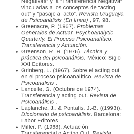
Negativas” y la “Transferencia Negativa”
vinculadas a los conceptos de “acting
out” y “pasaje al acto”.
Revista Uruguaya
de Psicoanálisis (En línea)
, 97, 98.
Greenacre, P. (1967).
Problemas
Generales de Actuar, Psychoanalytic
Quarterly. El Proceso Psicoanalítico,
Transferencia y Actuación.
Greenson, R. R. (1976).
Técnica y
práctica del psicoanálisis.
México: Siglo
XXI Editores.
Grinberg, L. (1967). Sobre el acting out
en el proceso psicoanalítico.
Revista de
Psicoanalisis
.
Lancelle, G. (Octubre de 1974).
Transferencia y acting-out.
Revista de
Psicoanálisis
.
Laplanche, J., & Pontalis, J.-B. ((1993)).
Diccionario de psicoanálisis.
Barcelona:
Labor Editores.
Miller, P. (1968). Actuación
Transferencial o Acting Out.
Revista