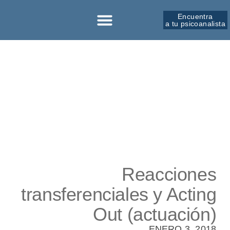
Encuentra
a tu psicoanalista
Sobre la SPM
Reacciones
transferenciales y Acting
Out (actuación)
ENERO 3, 2018