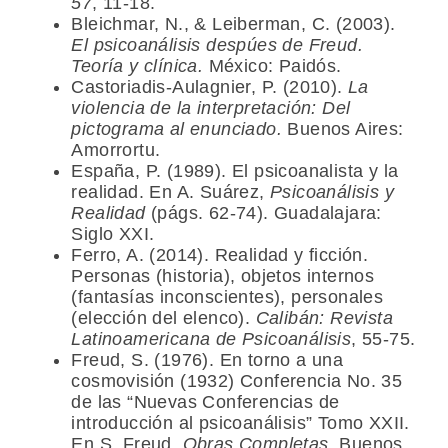
57
, 11-18.
Bleichmar, N., & Leiberman, C. (2003).
El psicoanálisis despúes de Freud.
Teoría y clínica.
México: Paidós.
Castoriadis-Aulagnier, P. (2010).
La
violencia de la interpretación: Del
pictograma al enunciado.
Buenos Aires:
Amorrortu.
España, P. (1989). El psicoanalista y la
realidad. En A. Suárez,
Psicoanálisis y
Realidad
(págs. 62-74). Guadalajara:
Siglo XXI.
Ferro, A. (2014). Realidad y ficción.
Personas (historia), objetos internos
(fantasías inconscientes), personales
(elección del elenco).
Calibán: Revista
Latinoamericana de Psicoanálisis
, 55-75.
Freud, S. (1976). En torno a una
cosmovisión (1932) Conferencia No. 35
de las “Nuevas Conferencias de
introducción al psicoanálisis” Tomo XXII.
En S. Freud,
Obras Completas.
Buenos