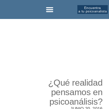
Encuentra
a tu psicoanalista
Sobre la SPM
¿Qué realidad
pensamos en
psicoanálisis?
JUNIO 20, 2016