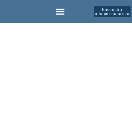
Encuentra
a tu psicoanalista
Sobre la SPM