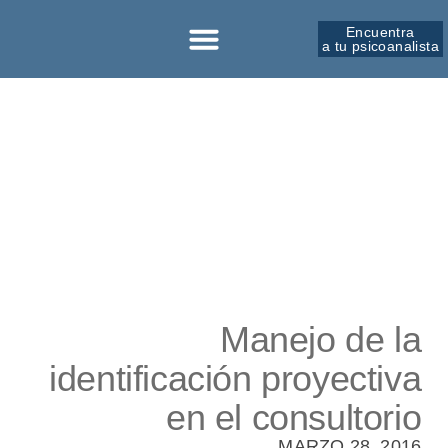
Encuentra
a tu psicoanalista
Sobre la SPM
Manejo de la
identificación proyectiva
en el consultorio
MARZO 28, 2016