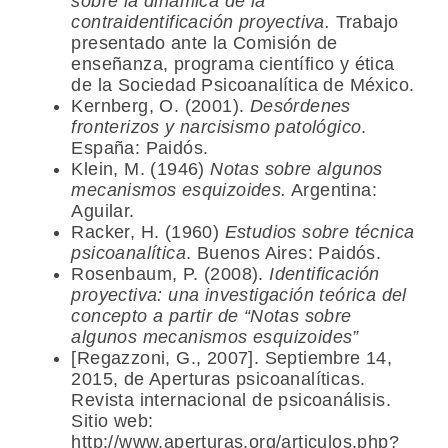
sobre la dinámica de la
contraidentificación proyectiva.
Trabajo
presentado ante la Comisión de
enseñanza, programa científico y ética
de la Sociedad Psicoanalítica de México.
Kernberg, O. (2001).
Desórdenes
fronterizos y narcisismo patológico
.
España: Paidós.
Klein, M. (1946)
Notas sobre algunos
mecanismos esquizoides.
Argentina:
Aguilar.
Racker, H. (1960)
Estudios sobre técnica
psicoanalítica
. Buenos Aires: Paidós.
Rosenbaum, P. (2008).
Identificación
proyectiva: una investigación teórica del
concepto a partir de “Notas sobre
algunos mecanismos esquizoides”
[Regazzoni, G., 2007]. Septiembre 14,
2015, de Aperturas psicoanalíticas.
Revista internacional de psicoanálisis.
Sitio web:
http://www.aperturas.org/articulos.php?