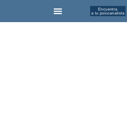
Encuentra
a tu psicoanalista
Sobre la SPM