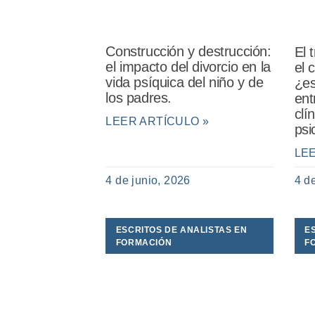
Construcción y destrucción:
El 
el impacto del divorcio en la
el 
vida psíquica del niño y de
¿es
los padres.
ent
clí
LEER ARTÍCULO »
psi
LE
4 de junio, 2026
4 d
ESCRITOS DE ANALISTAS EN
E
FORMACIÓN
F