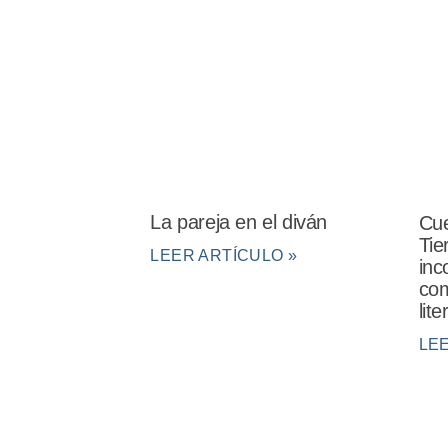
La pareja en el diván
Cue
Tie
LEER ARTÍCULO »
inc
com
lit
LE