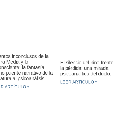
ntos inconclusos de la
rra Media y lo
El silencio del niño frent
onsciente: la fantasía
la pérdida: una mirada
o puente narrativo de la
psicoanalítica del duelo.
eratura al psicoanálisis
LEER ARTÍCULO »
ER ARTÍCULO »