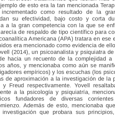
 ejemplo de esto era la tan mencionada Terap
 incrementado como resultado de la gra
ldan su efectividad, bajo costo y corta du
cia a la gran competencia con la que se enfr
arecía de respaldo de tipo científico para c
icoanalítica Americana (APA) tratara en es
idos era mencionado como evidencia de ello
ell (2014), un psicoanalista y psiquiatra de
nde hacia un recuento de la complejidad a 
los años, y mencionaba como aún se manifie
igadores empíricos) y los escuchas (los psi
ias de aproximación a la investigación de la
 y Freud respectivamente. Yovell resaltab
nente a la psicología y psiquiatría, menci
ricos fundadores de diversas corrientes
omienzo. Además de esto, mencionaba que
e investigación que probara sus principios