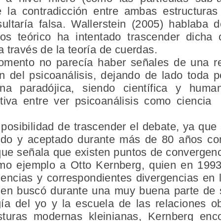
 la contradicción entre ambas estructuras
sultaría falsa. Wallerstein (2005) hablaba
s teórico ha intentado trascender dicha c
 través de la teoría de cuerdas.
omento no parecía haber señales de una re
n del psicoanálisis, dejando de lado toda po
lina paradójica, siendo científica y hum
ictiva entre ver psicoanálisis como cienc
posibilidad de trascender el debate, ya que
cido y aceptado durante más de 80 años c
 que señala que existen puntos de convergenc
omo ejemplo a Otto Kernberg, quien en 1993
ncias y correspondientes divergencias en la
en buscó durante una muy buena parte de s
ía del yo y la escuela de las relaciones ob
sturas modernas kleinianas, Kernberg en