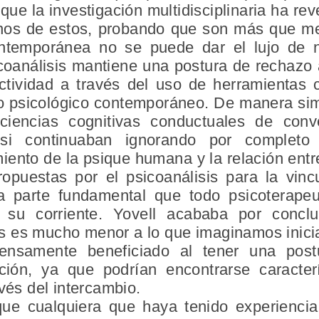
que la investigación multidisciplinaria ha r
unos de estos, probando que son más que m
contemporánea no se puede dar el lujo de 
icoanálisis mantiene una postura de rechazo 
ctividad a través del uso de herramientas ci
o psicológico contemporáneo. De manera sim
ciencias cognitivas conductuales de conve
 si continuaban ignorando por completo 
miento de la psique humana y la relación en
opuestas por el psicoanálisis para la vinc
na parte fundamental que todo psicoterape
 su corriente. Yovell acababa por conclu
 es mucho menor a lo que imaginamos inicia
mensamente beneficiado al tener una pos
ación, ya que podrían encontrarse caracte
avés del intercambio.
que cualquiera que haya tenido experienc