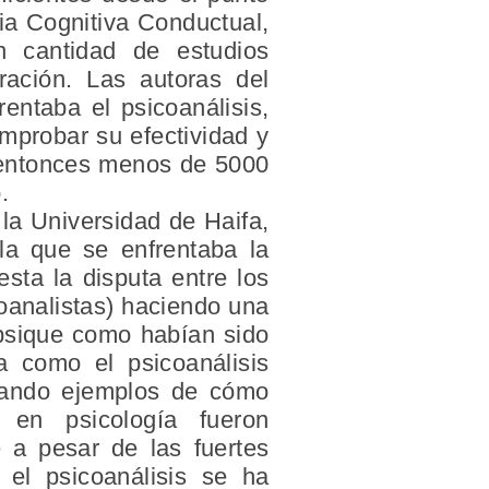
ia Cognitiva Conductual,
n cantidad de estudios
ración. Las autoras del
entaba el psicoanálisis,
omprobar su efectividad y
e entonces menos de 5000
.
 la Universidad de Haifa,
la que se enfrentaba la
sta la disputa entre los
coanalistas) haciendo una
 psique como habían sido
a como el psicoanálisis
onando ejemplos de cómo
 en psicología fueron
 a pesar de las fuertes
, el psicoanálisis se ha