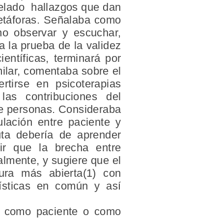
evelado hallazgos que dan
etáforas. Señalaba como
no observar y escuchar,
a la prueba de la validez
entíficas, terminará por
ilar, comentaba sobre el
rtirse en psicoterapias
las contribuciones del
tre personas. Consideraba
ulación entre paciente y
uta debería de aprender
ir que la brecha entre
lmente, y sugiere que el
tura más abierta(1) con
rísticas en común y así
ia como paciente o como