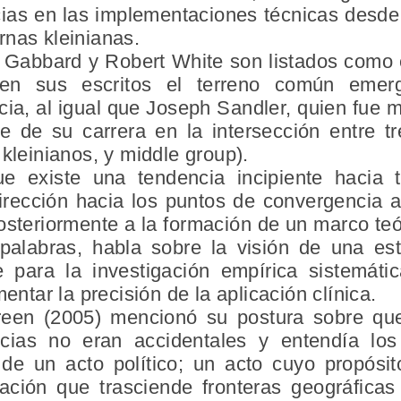
as en las implementaciones técnicas desde 
rnas kleinianas.
 Gabbard y Robert White son listados como
n sus escritos el terreno común emer
cia, al igual que Joseph Sandler, quien fue
 de su carrera en la intersección entre tr
 kleinianos, y middle group).
ue existe una tendencia incipiente hacia t
rección hacia los puntos de convergencia a 
posteriormente a la formación de un marco teór
 palabras, habla sobre la visión de una estr
 para la investigación empírica sistemáti
mentar la precisión de la aplicación clínica.
reen (2005) mencionó su postura sobre que
ncias no eran accidentales y entendía l
de un acto político; un acto cuyo propósit
ción que trasciende fronteras geográficas 