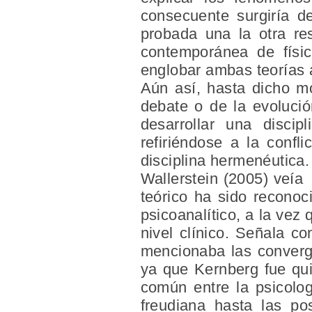
consecuente surgiría de
probada una la otra re
contemporánea de físico
englobar ambas teorías a
Aún así, hasta dicho m
debate o de la evolució
desarrollar una discip
refiriéndose a la confl
disciplina hermenéutica.
Wallerstein (2005) veía 
teórico ha sido recono
psicoanalítico, a la vez
nivel clínico. Señala c
mencionaba las converge
ya que Kernberg fue qui
común entre la psicolog
freudiana hasta las po