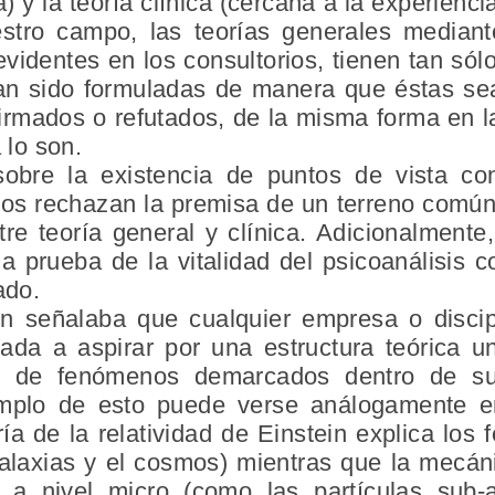
a) y la teoría clínica (cercana a la experien
stro campo, las teorías generales mediant
videntes en los consultorios, tienen tan sól
han sido formuladas de manera que éstas se
firmados o refutados, de la misma forma en
 lo son.
bre la existencia de puntos de vista con
os rechazan la premisa de un terreno común,
tre teoría general y clínica. Adicionalment
 prueba de la vitalidad del psicoanálisis c
ado.
in señalaba que cualquier empresa o discip
ada a aspirar por una estructura teórica u
 de fenómenos demarcados dentro de sus
plo de esto puede verse análogamente en 
ría de la relatividad de Einstein explica lo
galaxias y el cosmos) mientras que la mecán
 a nivel micro (como las partículas sub-