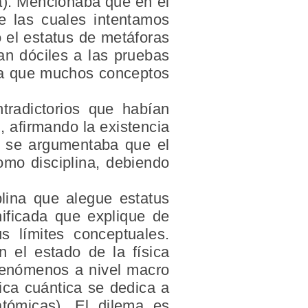
cia). Mencionaba que en el
e las cuales intentamos
o el estatus de metáforas
an dóciles a las pruebas
 la que muchos conceptos
tradictorios que habían
 afirmando la existencia
e, se argumentaba que el
omo disciplina, debiendo
lina que alegue estatus
nificada que explique de
 límites conceptuales.
el estado de la física
s fenómenos a nivel macro
ica cuántica se dedica a
atómicas). El dilema es