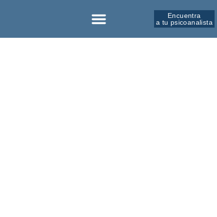
Encuentra
a tu psicoanalista
Sobre la SPM