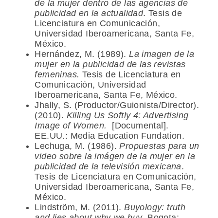
de la mujer dentro de las agencias de
publicidad en la actualidad
. Tesis de
Licenciatura en Comunicación,
Universidad Iberoamericana, Santa Fe,
México.
Hernández, M. (1989).
La imagen de la
mujer en la publicidad de las revistas
femeninas.
Tesis de Licenciatura en
Comunicación, Universidad
Iberoamericana, Santa Fe, México.
Jhally, S. (Productor/Guionista/Director).
(2010).
Killing Us Softly 4: Advertising
Image of Women.
[Documental].
EE.UU.: Media Education Fundation.
Lechuga, M. (1986).
Propuestas para un
video sobre la imágen de la mujer en la
publicidad de la televisión mexicana
.
Tesis de Licenciatura en Comunicación,
Universidad Iberoamericana, Santa Fe,
México.
Lindström, M. (2011).
Buyology: truth
and lies about why we buy
. Bogota: