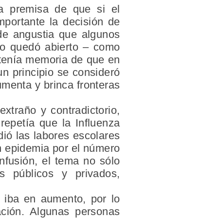
la premisa de que si el
mportante la decisión de
 de angustia que algunos
ico quedó abierto – como
e tenía memoria de que en
n principio se consideró
menta y brinca fronteras
traño y contradictorio,
 repetía que la Influenza
ió las labores escolares
en epidemia por el número
nfusión, el tema no sólo
s públicos y privados,
s iba en aumento, por lo
ación. Algunas personas