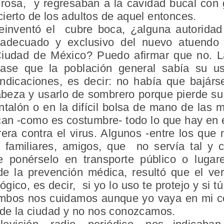
 rosa, y regresaban a la cavidad bucal con g
ierto de los adultos de aquel entonces.
reinventó el cubre boca, ¿alguna autoridad
, adecuado y exclusivo del nuevo atuendo
Ciudad de México? Puedo afirmar que no. L
ase que la población general sabía su u
ndicaciones, es decir: no había que bajárse
abeza y usarlo de sombrero porque pierde su 
pantalón o en la difícil bolsa de mano de la
can -como es costumbre- todo lo que hay en 
rera contra el virus. Algunos -entre los qu
, familiares, amigos, que no servía tal y
 ponérselo en transporte público o lugar
e la prevención médica, resultó que el ve
gico, es decir, si yo lo uso te protejo y si 
ambos nos cuidamos aunque yo vaya en mi co
e de la ciudad y no nos conozcamos.