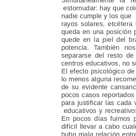
Simultáneamente la te
estornudar: hay que colo
nadie cumple y los que e
rayos solares, etcéter
queda en una posición 
quede en la piel del 
potencia. También no
separarse del resto de
centros educativos, no s
El efecto psicológico de
lo menos alguna recomend
de su evidente cansanci
pocos casos reportados 
para justificar las cad
educativos y recreativo
En pocos días fuimos p
difícil llevar a cabo cua
hubo mala relación entre