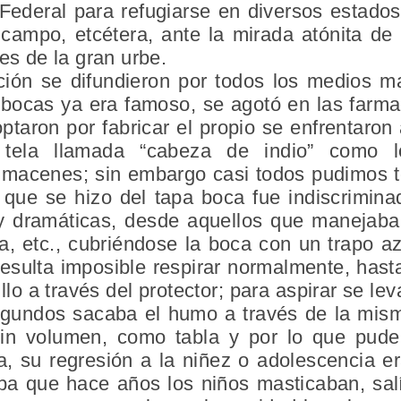
 Federal para refugiarse en diversos estados
 campo, etcétera, ante la mirada atónita de
es de la gran urbe.
ión se difundieron por todos los medios m
bocas ya era famoso, se agotó en las farma
ptaron por fabricar el propio se enfrentaron a
 tela llamada “cabeza de indio” como l
lmacenes; sin embargo casi todos pudimos 
 que se hizo del tapa boca fue indiscrimina
y dramáticas, desde aquellos que manejab
a, etc., cubriéndose la boca con un trapo a
resulta imposible respirar normalmente, ha
llo a través del protector; para aspirar se lev
egundos sacaba el humo a través de la mism
in volumen, como tabla y por lo que pud
a, su regresión a la niñez o adolescencia e
ba que hace años los niños masticaban, sa