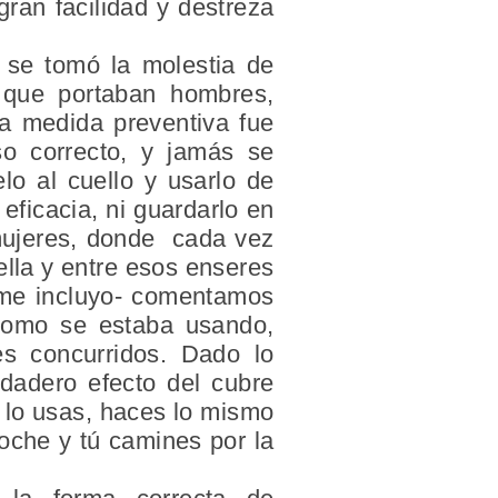
ran facilidad y destreza
 se tomó la molestia de
 que portaban hombres,
a medida preventiva fue
so correcto, y jamás se
lo al cuello y usarlo de
eficacia, ni guardarlo en
s mujeres, donde cada vez
ella y entre esos enseres
e me incluyo- comentamos
 como se estaba usando,
es concurridos. Dado lo
rdadero efecto del cubre
tú lo usas, haces lo mismo
che y tú camines por la