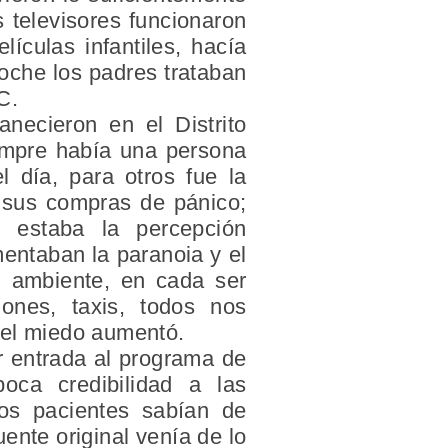
s televisores funcionaron
ículas infantiles, hacía
noche los padres trataban
C.
necieron en el Distrito
iempre había una persona
 día, para otros fue la
r sus compras de pánico;
 estaba la percepción
mentaban la paranoia y el
l ambiente, en cada ser
ones, taxis, todos nos
 el miedo aumentó.
r entrada al programa de
oca credibilidad a las
los pacientes sabían de
ente original venía de lo