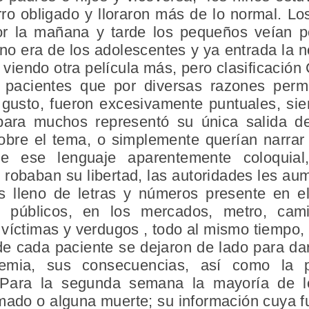
rro obligado y lloraron más de lo normal. Lo
or la mañana y tarde los pequeños veían pel
no era de los adolescentes y ya entrada la 
r viendo otra película más, pero clasificación 
 pacientes que por diversas razones perma
n gusto, fueron excesivamente puntuales, s
para muchos representó su única salida del
obre el tema, o simplemente querían narra
e ese lenguaje aparentemente coloquial,
robaban su libertad, las autoridades les au
us lleno de letras y números presente en e
públicos, en los mercados, metro, cami
 víctimas y verdugos , todo al mismo tiempo,
de cada paciente se dejaron de lado para da
emia, sus consecuencias, así como la p
. Para la segunda semana la mayoría de 
mado o alguna muerte; su información cuya fu