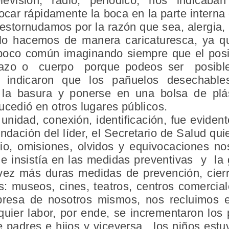
levisión, radio, periódico, nos indicaba
car rápidamente la boca en la parte interna
stornudamos por la razón que sea, alergia, 
a lo hacemos de manera caricaturesca, ya 
poco común imaginando siempre que el posib
brazo o cuerpo porque podeos ser posible
s indicaron que los pañuelos desechabl
 la basura y ponerse en una bolsa de plá
ucedió en otros lugares públicos.
 unidad, conexión, identificación, fue evide
ación del líder, el Secretario de Salud qui
o, omisiones, olvidos y equivocaciones no
e insistía en las medidas preventivas y la
a vez más duras medidas de prevención, cierr
s: museos, cines, teatros, centros comercia
resa de nosotros mismos, nos recluimos e
lquier labor, por ende, se incrementaron los 
 padres e hijos y viceversa, los niños estu