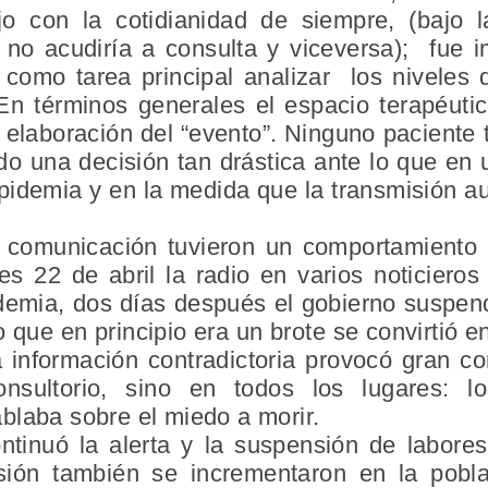
ajo con la cotidianidad de siempre, (bajo 
no acudiría a consulta y viceversa); fue i
 como tarea principal analizar los niveles
En términos generales el espacio terapéut
a elaboración del “evento”. Ninguno pacient
o una decisión tan drástica ante lo que en u
pidemia y en la medida que la transmisión au
comunicación tuvieron un comportamiento ex
s 22 de abril la radio en varios noticieros
emia, dos días después el gobierno suspend
lo que en principio era un brote se convirtió 
 información contradictoria provocó gran co
nsultorio, sino en todos los lugares: lo
blaba sobre el miedo a morir.
tinuó la alerta y la suspensión de labore
sión también se incrementaron en la pobl