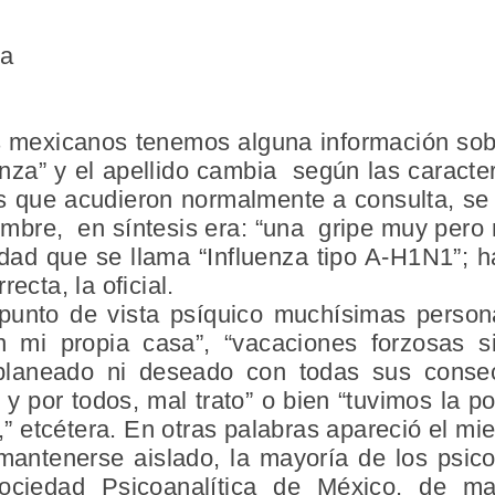
ra
os mexicanos tenemos alguna información s
nza” y el apellido cambia según las caracte
s que acudieron normalmente a consulta, se 
bre, en síntesis era: “una gripe muy pero mu
dad que se llama “Influenza tipo A-H1N1”; 
ecta, la oficial.
punto de vista psíquico muchísimas person
 mi propia casa”, “vacaciones forzosas 
 planeado ni deseado con todas sus consec
y por todos, mal trato” o bien “tuvimos la pos
,” etcétera
.
En otras palabras apareció el mi
antenerse aislado, la mayoría de los psico
ciedad Psicoanalítica de México, de ma