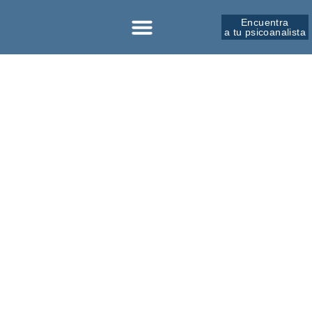
Encuentra
a tu psicoanalista
Sobre la SPM