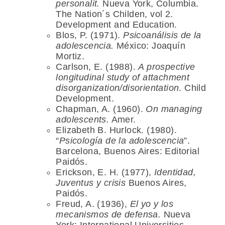
personalit.
Nueva York, Columbia.
The Nation´s Childen, vol 2.
Development and Education.
Blos, P. (1971).
Psicoanálisis de la
adolescencia.
México: Joaquín
Mortiz.
Carlson, E. (1988).
A prospective
longitudinal study of attachment
disorganization/disorientation
. Child
Development.
Chapman, A. (1960).
On managing
adolescents.
Amer.
Elizabeth B. Hurlock. (1980).
“
Psicología de la adolescencia
”.
Barcelona, Buenos Aires: Editorial
Paidós.
Erickson, E. H. (1977),
Identidad,
Juventus y crisis
Buenos Aires,
Paidós.
Freud, A. (1936),
El yo y los
mecanismos de defensa.
Nueva
York: International Universities