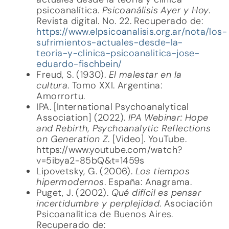
psicoanalítica.
Psicoanálisis Ayer y Hoy
.
Revista digital. No. 22. Recuperado de:
https://www.elpsicoanalisis.org.ar/nota/los-
sufrimientos-actuales-desde-la-
teoria-y-clinica-psicoanalitica-jose-
eduardo-fischbein/
Freud, S. (1930).
El malestar en la
cultura
. Tomo XXI. Argentina:
Amorrortu.
IPA. [International Psychoanalytical
Association] (2022).
IPA Webinar: Hope
and Rebirth, Psychoanalytic Reflections
on Generation Z
. [Video]. YouTube.
https://www.youtube.com/watch?
v=5ibya2-85bQ&t=1459s
Lipovetsky, G. (2006).
Los tiempos
hipermodernos
. España: Anagrama.
Puget, J. (2002).
Qué difícil es pensar
incertidumbre y perplejidad
. Asociación
Psicoanalítica de Buenos Aires.
Recuperado de: