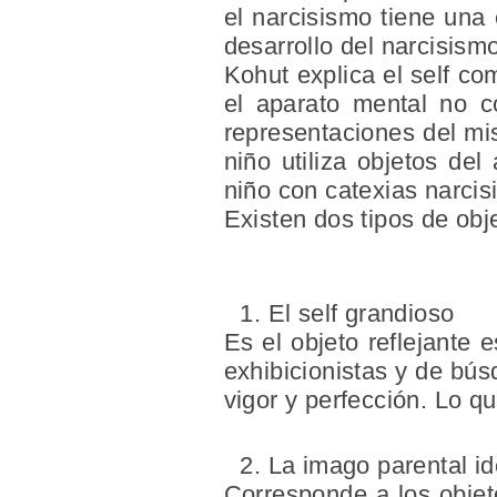
el narcisismo tiene una 
desarrollo del narcisism
Kohut explica el self co
el aparato mental no c
representaciones del mi
niño utiliza objetos del
niño con catexias narcis
Existen dos tipos de obje
El self grandioso
Es el objeto reflejante
exhibicionistas y de bú
vigor y perfección. Lo q
La imago parental id
Corresponde a los objeto