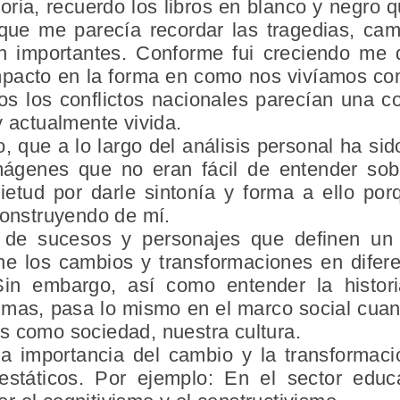
oria, recuerdo los libros en blanco y negro 
o que me parecía recordar las tragedias, ca
n importantes. Conforme fui creciendo me 
impacto en la forma en como nos vivíamos c
s los conflictos nacionales parecían una co
y actualmente vivida.
que a lo largo del análisis personal ha sid
mágenes que no eran fácil de entender sobr
etud por darle sintonía y forma a ello po
construyendo de mí.
a de sucesos y personajes que definen un
e los cambios y transformaciones en difere
. Sin embargo, así como entender la histor
gmas, pasa lo mismo en el marco social cua
s como sociedad, nuestra cultura.
a importancia del cambio y la transformaci
státicos. Por ejemplo: En el sector educ