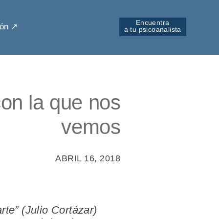
Encuentra
ón ↗︎
a tu psicoanalista
con la que nos
vemos
ABRIL 16, 2018
arte”
(Julio Cortázar)