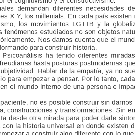
 el cognitivismo y el constructivismo.
nales demandan diferentes necesidades d
s X Y, los millenials. En cada país existen
ismo, los movimientos LGTTB y la globali
los fenómenos estudiados no son objetos natu
stóricamente. Nos damos cuenta que el mun
ormando para construir historia.
Psicoanálisis ha tenido diferentes mirad
 freudianas hasta posturas postmodernas que
 subjetividad. Hablar de la empatía, ya no s
o para empezar a pensar. Por lo tanto, cada
ia, en el mundo interno de una persona e imp
 paciente, no es posible construir sin darnos 
ia, construcciones y transformaciones. Sin 
ista desde otra mirada para poder darle sinto
con la historia universal en donde existen d
empezar a construir algo diferente con lo que