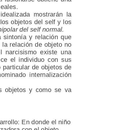
deales.
idealizada mostrarán la
los objetos del self y los
bipolar del self normal.
a sintonía y relación que
 la relación de objeto no
el narcisismo existe una
ece el individuo con sus
o particular de objetos de
ominado internalización
us objetos y como se va
arrollo: En donde el niño
izadora con el objeto