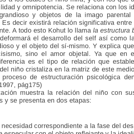
ilidad y omnipotencia. Se relaciona con los i
 grandioso y objetos de la imago parental 
 Es decir existirá relación significativa entre 
nte. A todo esto Kohut lo llama
la estructura 
 deformará el desarrollo del self así como l
ndioso y el objeto del sí-mismo. Y explica que
cisismo, sino el amor objetal. Ya que en 
diferencia es el tipo de relación que establ
 del niño cristaliza en la matriz de este medi
proceso de estructuración psicológica den
 1997, pág175)
ización muestra la relación del niño con s
 y se presenta en dos etapas:
 necesidad correspondiente a la fase del des
 especular con el objeto reflejante y la ideal