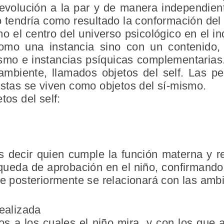
evolución a la par y de manera independiente
o tendría como resultado la conformación del 
mo el centro del universo psicológico en el i
omo una instancia sino con un contenido, 
smo e instancias psíquicas complementarias. 
 ambiente, llamados objetos del self. Las p
istas se viven como objetos del sí-mismo.
tos del self:
 es decir quien cumple la función materna y 
squeda de aprobación en el niño, confirmando
ue posteriormente se relacionará con las amb
ealizada
s a los cuales el niño mira, y con los que 