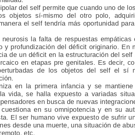
bipolar del self permite que cuando uno de los
los objetos sí-mismo del otro polo, adqui
anera el self tendría más oportunidad par
 neurosis la falta de respuestas empáticas 
y profundización del déficit originario. En
cia de un déficit en la estructuración del self
 arcaico en etapas pre genitales. Es decir, 
erturbadas de los objetos del self el sí 
ción.
niza en la primera infancia y se mantiene
la vida, se halla expuesto a variadas situ
mpensadores en busca de nuevas integracion
 cuestiona en su omnipotencia y en su auto
sta
. El ser humano vive expuesto de sufrir u
nes desde una muerte, una situación de abus
remoto, etc.