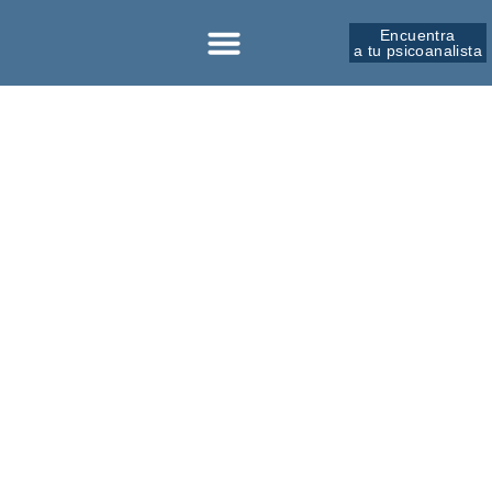
Encuentra
a tu psicoanalista
Sobre la SPM