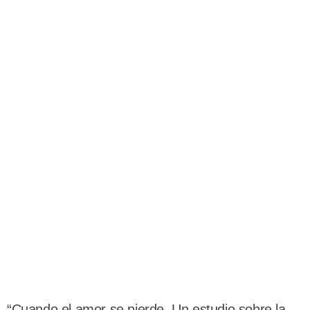
“Cuando el amor se pierde. Un estudio sobre la