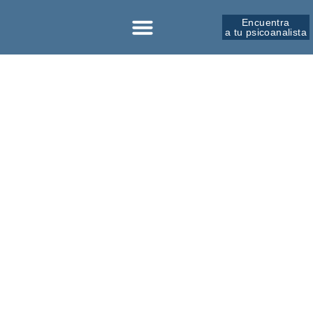
Encuentra
a tu psicoanalista
Sobre la SPM