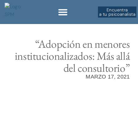
Encuentra
a tu psicoanalista
Sobre la SPM
“Adopción en menores
institucionalizados: Más allá
del consultorio”
MARZO 17, 2021