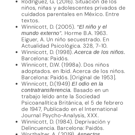
Rodríguez, G. (2016). Situación de los
niños, niñas y adolescentes privados de
cuidados parentales en México. Entre
textos.
Winnicott, D. (2005).
“El niño y el
Horme B.A. 1963.
mundo externo”.
Eiguer, A. Un niño secuestrado. En
Actualidad Psicológica. 328, 7-10.
Winnicott, D. (1998).
Acerca de los niños.
Barcelona: Paidós.
Winnicott, D.W. (1998a). Dos niños
adoptados. en Ibid. Acerca de los niños.
Barcelona: Paidós. [Original de 1953].
Winnicott, D.(1949)
El odio en la
Basado en un
contratransferencia.
trabajo leído ante la Sociedad
Psicoanalítica Británica, el 5 de febrero
de 1947, Publicado en el International
Journal Psycho-Analysis, XXX.
Winnicott, D. (1984). Deprivación y
Delincuencia. Barcelona: Paidós.
Worthalter, A. (2019).
Aspectos