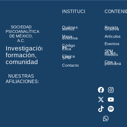
INSTITUCIÓN
CONTENI
SOCIEDAD
Quiénes
Revista
somos
Gradiva
PSICOANALÍTICA
DE MÉXICO,
Mesa
Artículos
directiva
A.C.
Eventos
Código
de
Investigación,
Ética
SPM
en los
formación,
medios
Clínica
SPM
comunidad
Cine y
psicoanálisi
Contacto
NUESTRAS
AFILIACIONES: