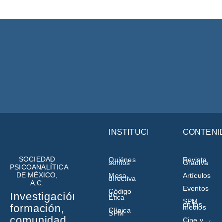
INSTITUCIÓN
CONTENI
SOCIEDAD
Quiénes
Revista
somos
Gradiva
PSICOANALÍTICA
DE MÉXICO,
Mesa
Artículos
directiva
A.C.
Eventos
Código
de
Investigación,
Ética
SPM
en los
formación,
medios
Clínica
SPM
comunidad
Cine y