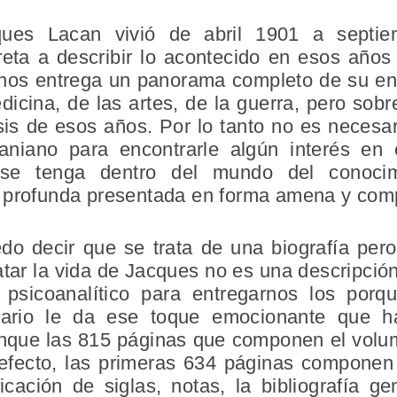
ues Lacan vivió de abril 1901 a septie
ta a describir lo acontecido en esos años 
nos entrega un panorama completo de su ento
icina, de las artes, de la guerra, pero sob
is de esos años. Por lo tanto no es necesar
niano para encontrarle algún interés en
 se tenga dentro del mundo del conocim
 profunda presentada en forma amena y comp
uedo decir que se trata de una biografía pe
atar la vida de Jacques no es una descripció
psicoanalítico para entregarnos los porq
iterario le da ese toque emocionante que
que las 815 páginas que componen el volum
 efecto, las primeras 634 páginas componen 
icación de siglas, notas, la bibliografía g