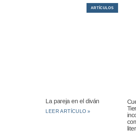
ARTÍCULOS
La pareja en el diván
Cue
Tie
LEER ARTÍCULO »
inc
com
lit