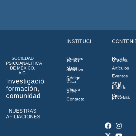
INSTITUCIÓN
CONTENI
SOCIEDAD
Quiénes
Revista
somos
Gradiva
PSICOANALÍTICA
DE MÉXICO,
Mesa
Artículos
directiva
A.C.
Eventos
Código
de
Investigación,
Ética
SPM
en los
formación,
medios
Clínica
SPM
comunidad
Cine y
psicoanálisi
Contacto
NUESTRAS
AFILIACIONES: