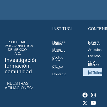
INSTITUCIÓN
CONTENI
SOCIEDAD
Quiénes
Revista
somos
Gradiva
PSICOANALÍTICA
DE MÉXICO,
Mesa
Artículos
directiva
A.C.
Eventos
Código
de
Investigación,
Ética
SPM
en los
formación,
medios
Clínica
SPM
comunidad
Cine y
psicoanálisi
Contacto
NUESTRAS
AFILIACIONES: