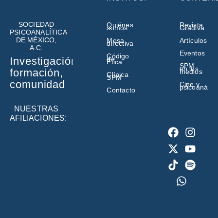
SOCIEDAD
Quiénes
Revista
somos
Gradiva
PSICOANALÍTICA
DE MÉXICO,
Mesa
Artículos
directiva
A.C.
Eventos
Código
de
Investigación,
Ética
SPM
en los
formación,
medios
Clínica
SPM
comunidad
Cine y
psicoanálisi
Contacto
NUESTRAS
AFILIACIONES: