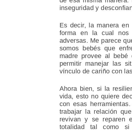
de esa misma manera. Po
inseguridad y desconfia
Es decir, la manera en 
forma en la cual nos 
adversas. Me parece qu
somos bebés que enfr
madre provee al bebé d
permitir manejar las s
vínculo de cariño con l
Ahora bien, si la resil
vida, esto no quiere d
con esas herramientas. 
trabajar la relación qu
revivan y se reparen e
totalidad tal como s