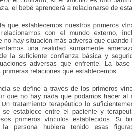
r el contrario, si el vínculo es uno dañin
nza, el bebé aprenderá a relacionarse de est
la que establecemos nuestros primeros vín
relacionamos con el mundo externo, incl
e no hay situación más adversa que cuando 
entamos una realidad sumamente amenaza
e la suficiente confianza básica y seguri
ituaciones adversas que enfrente. La base 
as primeras relaciones que establecemos.
iencia se define a través de los primeros ví
ecir que no hay nada que podamos hacer al 
Un tratamiento terapéutico lo suficientem
e se establece entre el paciente y terapeu
sos primeros vínculos establecidos. Si 
i la persona hubiera tenido esas figur