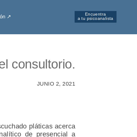
Encuentra
ón ↗︎
a tu psicoanalista
el consultorio.
JUNIO 2, 2021
scuchado pláticas acerca
alítico de presencial a