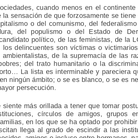
 sociedades, cuando menos en el continente
e la sensación de que forzosamente se tiene
apitalismo o del comunismo, del federalismo 
dura, del populismo o del Estado de Der
candidato político, de las feministas, de la
i los delincuentes son víctimas o victimari
 ambientalistas, de la supremacía de las ra
pobres; del trato humanitario o la discrimi
orto… La lista es interminable y pareciera 
 en ningún ámbito; o se es blanco, o se es 
mayor persecución.
 siente más orillada a tener que tomar postu
ituciones, círculos de amigos, grupos en
familias, en los que se ha optado por prohibi
citan llega al grado de escindir a las insti
ocidos, amigos e incluso entre hermanos, pa