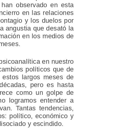
e han observado en esta
cierro en las relaciones
contagio y los duelos por
a angustia que desató la
rmación en los medios de
 meses.
sicoanalítica en nuestro
 cambios políticos que de
e estos largos meses de
décadas, pero es hasta
arece como un golpe de
 no logramos entender a
van. Tantas tendencias,
os: político, económico y
disociado y escindido.