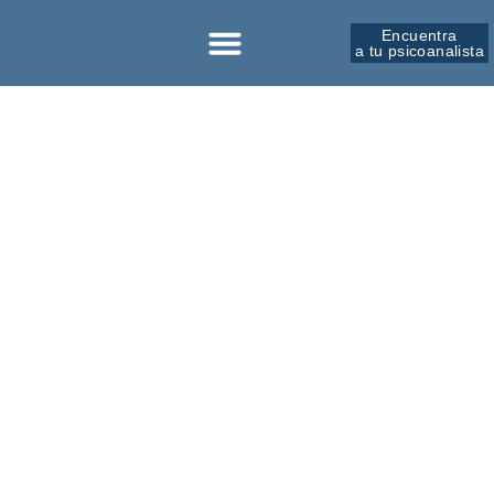
Encuentra
a tu psicoanalista
Sobre la SPM