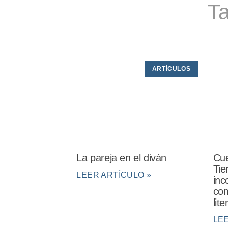
Ta
ARTÍCULOS
La pareja en el diván
Cue
Tie
LEER ARTÍCULO »
inc
com
lit
LE