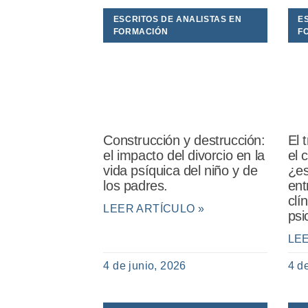
ESCRITOS DE ANALISTAS EN
E
FORMACIÓN
F
Construcción y destrucción:
El 
el impacto del divorcio en la
el 
vida psíquica del niño y de
¿es
los padres.
ent
clí
LEER ARTÍCULO »
psi
LE
4 de junio, 2026
4 d