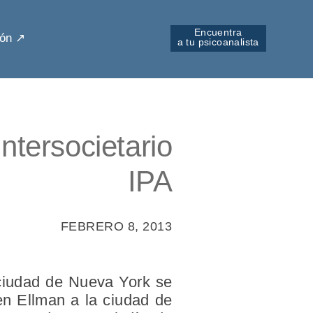
Encuentra
ón ↗︎
a tu psicoanalista
tersocietario
IPA
FEBRERO 8, 2013
 ciudad de Nueva York se
en Ellman a la ciudad de