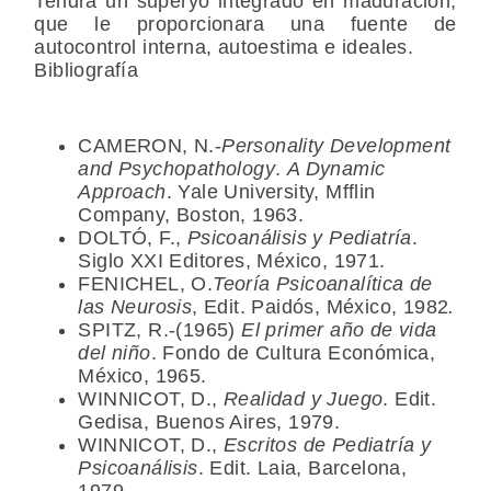
Tendrá un superyó integrado en maduración,
que le proporcionara una fuente de
autocontrol interna, autoestima e ideales.
Bibliografía
CAMERON, N.-
Personality Development
and Psychopathology
.
A Dynamic
Approach
. Yale University, Mfflin
Company, Boston, 1963.
DOLTÓ, F.,
Psicoanálisis y Pediatría
.
Siglo XXI Editores, México, 1971.
FENICHEL, O.
Teoría Psicoanalítica de
las Neurosis
, Edit. Paidós, México, 1982
.
SPITZ, R.-(1965)
El primer año de vida
del niño
. Fondo de Cultura Económica,
México, 1965.
WINNICOT, D.,
Realidad y Juego
. Edit.
Gedisa, Buenos Aires, 1979.
WINNICOT, D.,
Escritos de Pediatría y
Psicoanálisis
. Edit. Laia, Barcelona,
1979.