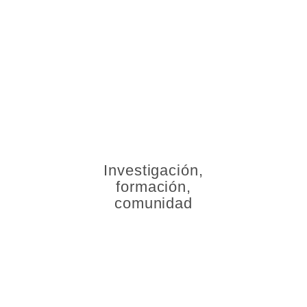
SOCIEDAD PSICOANALÍTICA DE MÉXICO, A.C.
Investigación,
formación,
comunidad
NUESTRAS AFILIACIONES: