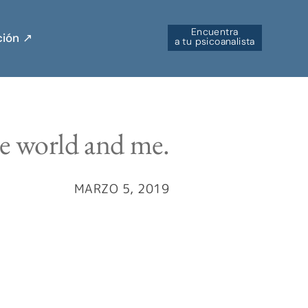
Encuentra
ión ↗︎
a tu psicoanalista
he world and me.
MARZO 5, 2019