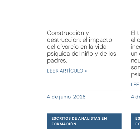
Construcción y
El 
destrucción: el impacto
el 
del divorcio en la vida
inc
psíquica del niño y de los
un 
padres.
neu
som
LEER ARTÍCULO »
psi
LEE
4 de junio, 2026
4 d
ESCRITOS DE ANALISTAS EN
ES
FORMACIÓN
F