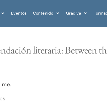
Eventos
Contenido
Gradiva
Formac
dación literaria: Between t
 me.
es.