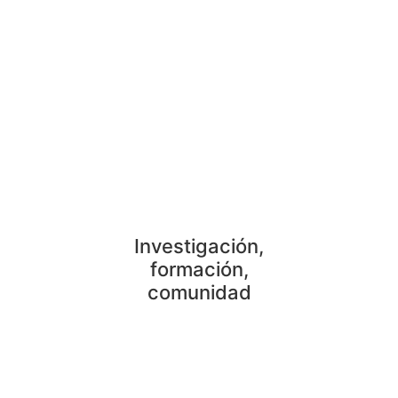
SOCIEDAD PSICOANALÍTICA DE MÉXICO, A.C.
Investigación,
formación,
comunidad
NUESTRAS AFILIACIONES: