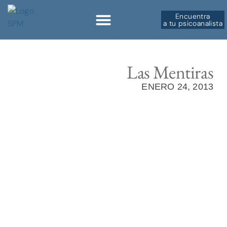
Encuentra
a tu psicoanalista
Sobre la SPM
Las Mentiras
ENERO 24, 2013