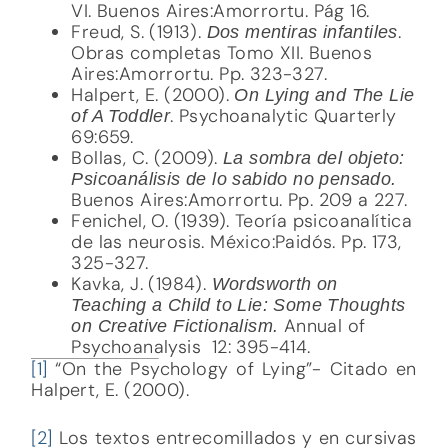
VI. Buenos Aires:Amorrortu. Pág 16.
Freud, S. (1913).
.
Dos mentiras infantiles
Obras completas Tomo XII. Buenos
Aires:Amorrortu. Pp. 323-327.
Halpert, E. (2000).
On Lying and The Lie
. Psychoanalytic Quarterly
of A Toddler
69:659.
Bollas, C. (2009).
La sombra del objeto:
Psicoanálisis de lo sabido no pensado.
Buenos Aires:Amorrortu. Pp. 209 a 227.
Fenichel, O. (1939). Teoría psicoanalítica
de las neurosis. México:Paidós. Pp. 173,
325-327.
Kavka, J. (1984).
Wordsworth on
Teaching a Child to Lie: Some Thoughts
Annual of
on Creative Fictionalism.
Psychoanalysis 12: 395-414.
[1]
“On the Psychology of Lying”- Citado en
Halpert, E. (2000).
[2]
Los textos entrecomillados y en cursivas