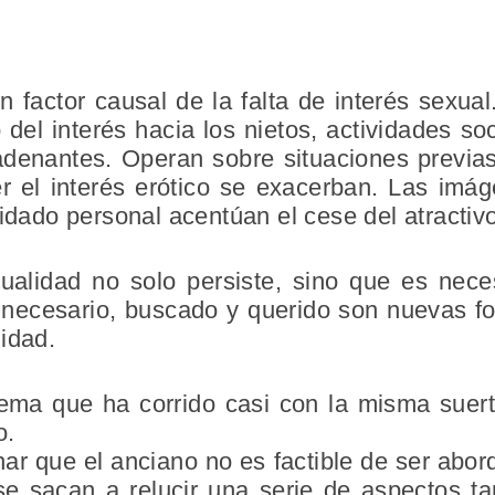
 factor causal de la falta de interés sexual. 
o del interés hacia los nietos, actividades so
adenantes. Operan sobre situaciones previ
er el interés erótico se exacerban. Las im
uidado personal acentúan el cese del atractiv
ualidad no solo persiste, sino que es nece
se necesario, buscado y querido son nuevas f
idad.
ema que ha corrido casi con la misma suert
o.
r que el anciano no es factible de ser abor
se sacan a relucir una serie de aspectos t