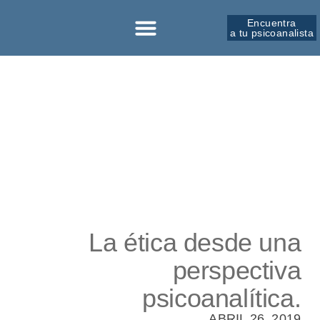
Encuentra
a tu psicoanalista
Sobre la SPM
La ética desde una
perspectiva
psicoanalítica.
ABRIL 26, 2019