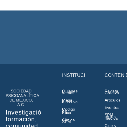
INSTITUCIÓN
CONTENI
SOCIEDAD
Quiénes
Revista
somos
Gradiva
PSICOANALÍTICA
DE MÉXICO,
Mesa
Artículos
directiva
A.C.
Eventos
Código
de
Investigación,
Ética
SPM
en los
formación,
medios
Clínica
SPM
comunidad
Cine y