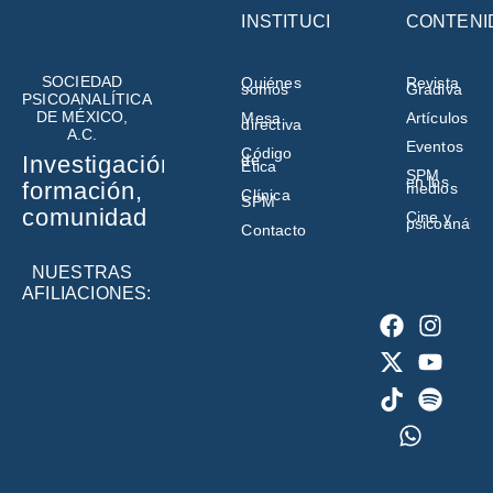
INSTITUCIÓN
CONTENI
SOCIEDAD
Quiénes
Revista
somos
Gradiva
PSICOANALÍTICA
DE MÉXICO,
Mesa
Artículos
directiva
A.C.
Eventos
Código
de
Investigación,
Ética
SPM
en los
formación,
medios
Clínica
SPM
comunidad
Cine y
psicoanálisi
Contacto
NUESTRAS
AFILIACIONES: