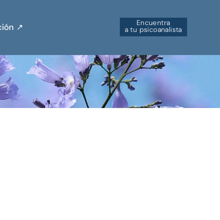
Encuentra
ión ↗︎
a tu psicoanalista